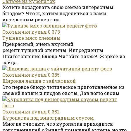
Сальме из куропаток
Хотите порадовать свою семью интересным
блюдом? Что ж, хотим поделиться с вами
интересным рецептом
Охотничья кухня
0
373
Тушеное мясо оленины
Прекрасный, очень вкусный
рецепт тушеной оленины. Ингредиенты
Приготовление блюда Читайте также! Жаркое из
зайца
Охотничья кухня
0
385
Широкая лапша с зайчатиной
Это первое блюдо типическое приготовленное из
свежей лапши и плодов охоты. Дав волю своим
Охотничья кухня
0
381
Куропатка под виноградным соусом
Многие считают, что куропатка приходится
родственницей обычной домашней курице, но это