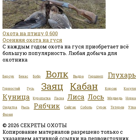
Охота на птицу
0
600
Осенняя охота на гуся
С каждым годом охота на гуся приобретает всё
большую популярность. Любая добыча для
охотника
Волк
Глухарь
Барсук
Бекас
Бобр
Выдра
Гаршнеп
Заяц
Кабан
Горностай
Гусь
Корсак
Косуля
Куница
Лиса
Лось
Куропатка
Ласка
Медведь
Норка
Рябчик
Ондатра
Рысь
Сайгак
Соболь
Сурок
Тетерев
Утка
Фазан
© 2026 СЕКРЕТЫ ОХОТЫ
Копирование материалов разрешено только с
указанием активной ссылки на первоисточник.