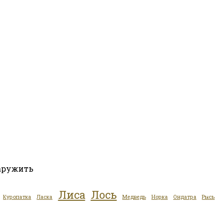
наружить
Лиса
Лось
Куропатка
Ласка
Медведь
Норка
Ондатра
Рысь