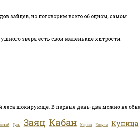
ов зайцев, но поговорим всего об одном, самом
пушного зверя есть свои маленькие хитрости.
й леса шокирующе. В первые день-два можно не об
Заяц
Кабан
Куница
остай
Гусь
Корсак
Косуля