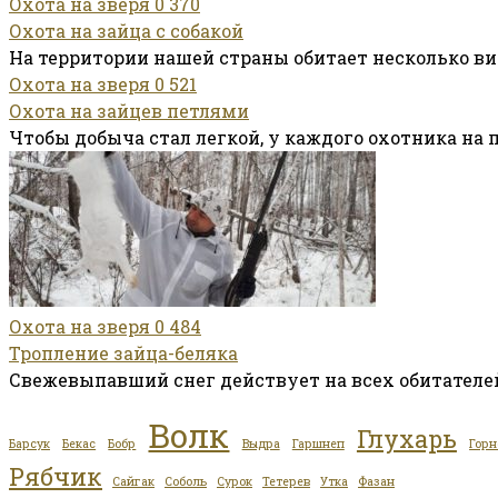
Охота на зверя
0
370
Охота на зайца с собакой
На территории нашей страны обитает несколько вид
Охота на зверя
0
521
Охота на зайцев петлями
Чтобы добыча стал легкой, у каждого охотника на 
Охота на зверя
0
484
Тропление зайца-беляка
Свежевыпавший снег действует на всех обитателе
Волк
Глухарь
Барсук
Бекас
Бобр
Выдра
Гаршнеп
Горн
Рябчик
Сайгак
Соболь
Сурок
Тетерев
Утка
Фазан