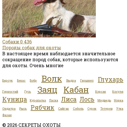
Собаки
0
436
Породы собак для охоты
В настоящее время наблюдается значительное
сокращение пород собак, которые используются
для охоты. Очень многие
Волк
Глухарь
Барсук
Бекас
Бобр
Выдра
Гаршнеп
Заяц
Кабан
Горностай
Гусь
Корсак
Косуля
Куница
Лиса
Лось
Куропатка
Ласка
Медведь
Норка
Рябчик
Ондатра
Рысь
Сайгак
Соболь
Сурок
Тетерев
Утка
Фазан
© 2026 СЕКРЕТЫ ОХОТЫ