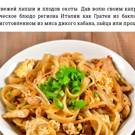
свежей лапши и плодов охоты. Дав волю своим ка
еское блюдо региона Италии как Гратен из бакл
готовленном из мяса дикого кабана, зайца или про