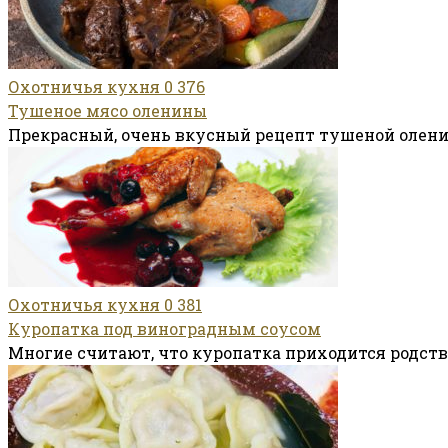
Охотничья кухня
0
376
Тушеное мясо оленины
Прекрасный, очень вкусный рецепт тушеной олени
Охотничья кухня
0
381
Куропатка под виноградным соусом
Многие считают, что куропатка приходится родств