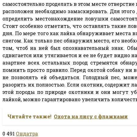
самостоятельно проделать в этом месте отверстие 
расположен необходимо замаскировать. Для этого 
определить местонахождение ловушки самостояте
Стоит особенно отметить, что оставлять такие л
дня. По мере того как лайка обнаруживает места в
снегом. Как только пес обнаружил место, его необ
том, чтоб на ней был опознавательный знак. Обы
сдвигается или утягивается и ее не будет видно н
азартнее всех остальных пород стремятся обнар
помнить просто правило. Перед охотой собаку ни 
не позволять ей объедаться. Голодный пес, мо
разорить их полностью. Если охотник, содержит л
этой породы по природе охотники и они могут уб
лайкой, можно гарантировано увеличить количеств
Читайте также!
Охота на лису с флажками
0
491
Ондатра