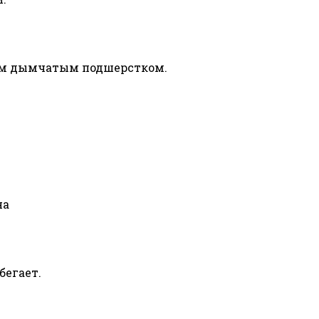
ным дымчатым подшерстком.
на
бегает.