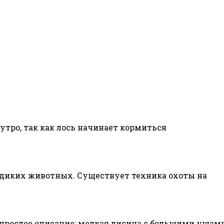
утро, так как лось начинает кормиться
 диких животных. Существует техника охоты на
простое описание: мелкая лисица с большими ушами