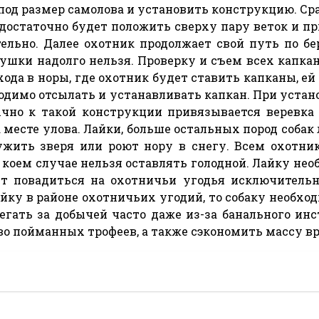
под размер самолова и установить конструкцию. Сра
достаточно будет положить сверху пару веток и пр
льно. Далее охотник продолжает свой путь по бе
овушки надолго нельзя. Проверку и съем всех капк
хода в норы, где охотник будет ставить капканы, 
ходимо отсылать и устанавливать капкан. При устан
чно к такой конструкции привязывается веревка 
а месте улова. Лайки, больше остальных пород соба
ужить зверя или роют нору в снегу. Всем охотник
в коем случае нельзя оставлять голодной. Лайку не
жет повадиться на охотничьи угодья исключител
айку в районе охотничьих угодий, то собаку необхо
егать за добычей часто даже из-за банального ин
о пойманных трофеев, а также сэкономить массу вр