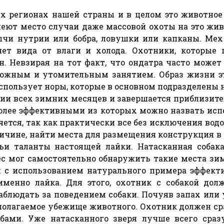
 регионах нашей страны и в целом это животное
еют место случаи даже массовой охоты на это жив
чи нутрии или бобра, ловушки или капканы. Мех 
ет вида от влаги и холода. Охотники, которые
. Невзирая на тот факт, что ондатра часто может
ложным и утомительным занятием. Образ жизни эт
использует норы, которые в основном подразделены 
ии всех зимних месяцев и завершается приблизител
олее эффективными из которых можно назвать испо
яется, так как практически все без исключения в
ичине, найти места для размещения конструкция в
и таланты настоящей лайки. Натасканная собака,
ес мог самостоятельно обнаружить такие места зим
я с использованием натурального примера эффекти
менно лайка. Для этого, охотник с собакой долж
блюдать за поведением собаки. Почуяв запах или
олагаемое убежище животного. Охотник должен сра
ами. Уже натасканного зверя лучше всего сразу