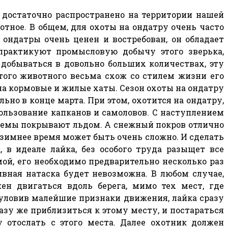
 достаточно распространено на территории нашей
отное. В общем, для охоты на ондатру очень часто
ондатры очень ценен и востребован, он обладает
 практикуют промысловую добычу этого зверька,
 добываться в довольно больших количествах, эту
ого животного весьма схож со стилем жизни его
на кормовые и жилые хаты. Сезон охоты на ондатру
ьно в конце марта. При этом, охотится на ондатру,
льзование капканов и самоловов. С наступлением
одоемы покрывают льдом. А снежный покров отлично
 зимнее время может быть очень сложно. И сделать
 в идеале лайка, без особого труда разыщет все
ой, его необходимо предварительно несколько раз
вная натаска будет невозможна. В любом случае,
ен двигаться вдоль берега, мимо тех мест, где
 уловив малейшие признаки движения, лайка сразу
зу же приблизиться к этому месту, и постараться
 отослать с этого места. Далее охотник должен