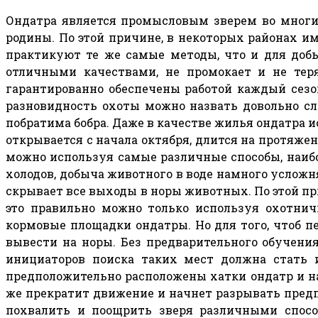
Ондатра является промысловым зверем во многих
родины. По этой причине, в некоторых районах им
практикуют те же самые методы, что и для добы
отличными качествами, не промокает и не теря
гарантированно обеспечены работой каждый сезон
разновидность охоты можно назвать довольно с
побратима бобра. Даже в качестве жилья ондатра 
открывается с начала октября, длится на протяжен
можно используя самые различные способы, наиб
холодов, добыча животного в воде намного усложн
скрывает все выходы в норы животных. По этой пр
это правильно можно только используя охотничь
кормовые площадки ондатры. Но для того, чтоб п
вывести на норы. Без предварительного обучени
инициаторов поиска таких мест должна стать и
предположительно расположены хатки ондатр и на
же прекратит движение и начнет разрывать предп
похвалить и поощрить зверя различными способ