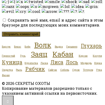
Сохранить моё имя, email и адрес сайта в этом
браузере для последующих моих комментариев.
Волк
Глухарь
Барсук
Бекас
Бобр
Выдра
Гаршнеп
Заяц
Кабан
Горностай
Гусь
Корсак
Косуля
Куница
Лиса
Лось
Куропатка
Ласка
Медведь
Норка
Рябчик
Ондатра
Рысь
Сайгак
Соболь
Сурок
Тетерев
Утка
Фазан
© 2026 СЕКРЕТЫ ОХОТЫ
Копирование материалов разрешено только с
указанием активной ссылки на первоисточник.